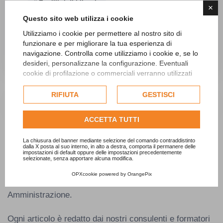
Equilibri di bilancio
×
Questo sito web utilizza i cookie
Utilizziamo i cookie per permettere al nostro sito di
funzionare e per migliorare la tua esperienza di
25 Febbraio 2026
navigazione. Controlla come utilizziamo i cookie e, se lo
Marco Sigaudo
desideri, personalizzane la configurazione. Eventuali
cookie di profilazione o commerciali verranno utilizzati
esclusivamente previa acquisizione del consenso
dell'utente e, se consentito, potrebbero essere utilizzati
RIFIUTA
GESTISCI
per personalizzare gli annunci pubblicitari. Per ulteriori
Cerca nel sito...
informazioni su come Google utilizza i dati raccolti,
ACCETTA TUTTI
consulta la
politica sulla privacy di Google
.
Consulta l'informativa cookie completa.
La chiusura del banner mediante selezione del comando contraddistinto
Studio Sigaudo
dalla X posta al suo interno, in alto a destra, comporta il permanere delle
impostazioni di default oppure delle impostazioni precedentemente
selezionate, senza apportare alcuna modifica.
Approfondimenti, guide operative e aggiornamenti
OPXcookie
powered by
OrangePix
normativi dedicati a chi lavora nella Pubblica
Amministrazione.
Ogni articolo è redatto dai nostri consulenti e formatori