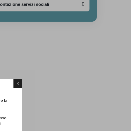
ontazione servizi sociali
×
re la
enso
i