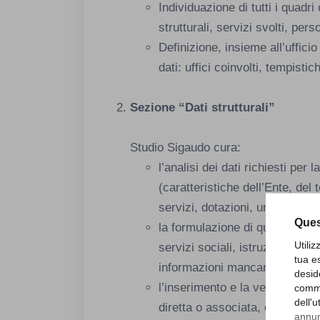
Individuazione di tutti i quadri
strutturali, servizi svolti, pers
Definizione, insieme all’ufficio
dati: uffici coinvolti, tempisti
Sezione “Dati strutturali”
Studio Sigaudo cura:
l’analisi dei dati richiesti per l
(caratteristiche dell’Ente, del 
servizi, dotazioni, unità locali,
Ques
la formulazione di quesiti mirat
Utili
servizi sociali, istruzione, poli
tua e
informazioni mancanti;
desid
l’inserimento e la verifica dei d
comme
dell'
diretta o associata, controlla
annunc