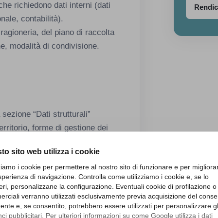
 che richiedono dati interni (dati
Rendic
onale, contabilità).
 ragioneria, del piano di raccolta
che, modalità di condivisione.
a sezione “Dati strutturali”
territorio, forme di gestione dei
 ecc.);
to sito web utilizza i cookie
i agli uffici competenti (tecnico,
zziamo i cookie per permettere al nostro sito di funzionare e per migliora
zia locale, ecc.) per reperire le
sperienza di navigazione. Controlla come utilizziamo i cookie e, se lo
eri, personalizzane la configurazione. Eventuali cookie di profilazione o
ati relativi ai servizi svolti in forma
rciali verranno utilizzati esclusivamente previa acquisizione del cons
utente e, se consentito, potrebbero essere utilizzati per personalizzare gl
ndo la coerenza con convenzioni,
i pubblicitari. Per ulteriori informazioni su come Google utilizza i dati