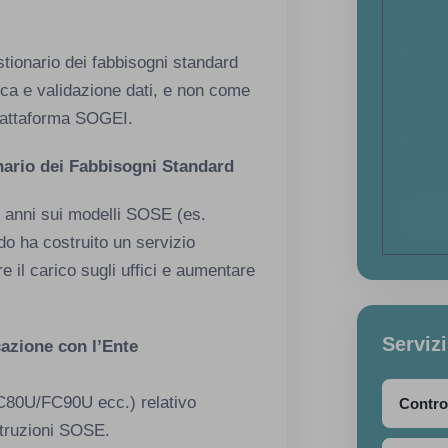
Policy
e i
Ho l
stionario dei fabbisogni standard
trat
ica e validazione dati, e non come
Reg
Regu
piattaforma SOGEI.
Acco
prom
nario dei Fabbisogni Standard
i anni sui modelli SOSE (es.
o ha costruito un servizio
e il carico sugli uffici e aumentare
Servizi
cazione con l’Ente
C80U/FC90U ecc.) relativo
Contro
istruzioni SOSE.