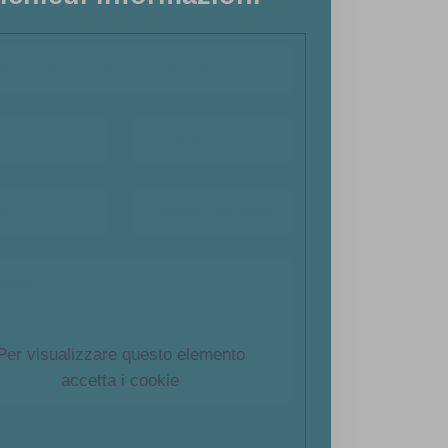
Per visualizzare questo elemento
accetta i cookie
to è protetto da reCAPTCHA e si applicano la
Privacy