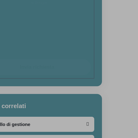
Termini di Servizio
di Google.
etto l'informativa sulla
Privacy Policy
e acconsento al
tamento dei dati personali ai sensi degli art. 13-14 del
. (UE) 2016/679 GDPR (General Data Protection
lation) e successive modifiche.
nsento a ricevere newsletter e comunicazioni
ozionali (opzionale)
Invia richiesta
 correlati
llo di gestione