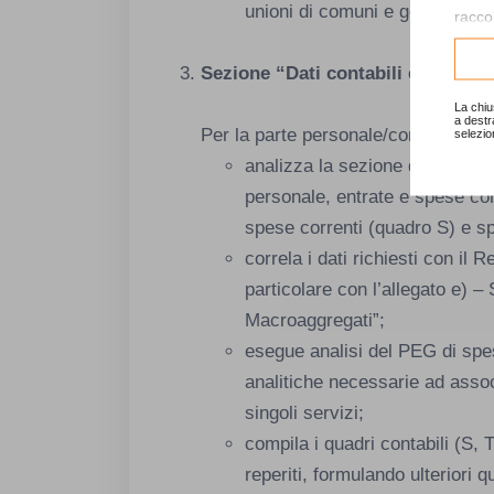
unioni di comuni e gestioni est
raccol
Consu
Sezione “Dati contabili e del per
La chiu
a destr
Per la parte personale/contabilità, l
selezio
analizza la sezione dedicata 
personale, entrate e spese corr
spese correnti (quadro S) e s
correla i dati richiesti con il 
particolare con l’allegato e) –
Macroaggregati”;
esegue analisi del PEG di spes
analitiche necessarie ad assoc
singoli servizi;
compila i quadri contabili (S, T
reperiti, formulando ulteriori qu