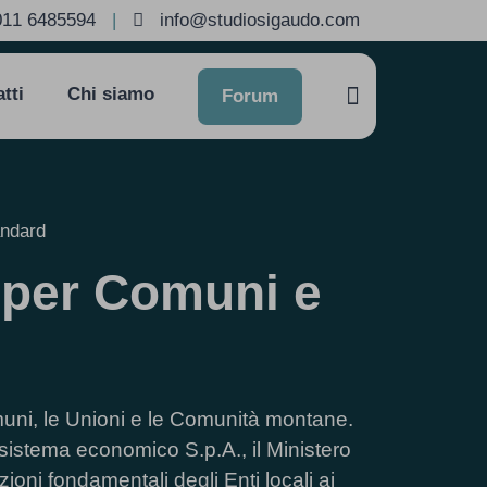
011 6485594
|
info@studiosigaudo.com
tti
Chi siamo
Forum
andard
 per Comuni e
omuni, le Unioni e le Comunità montane.
sistema economico S.p.A., il Ministero
ioni fondamentali degli Enti locali ai