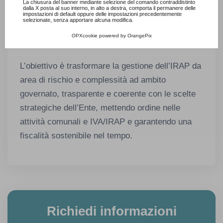
Sigaudo si propone come partner di riferimento
Consulta l'informativa cookie completa.
La chiusura del banner mediante selezione del comando contraddistinto
dalla X posta al suo interno, in alto a destra, comporta il permanere delle
per la gestione dell’IRAP commerciale pubblica
impostazioni di default oppure delle impostazioni precedentemente
selezionate, senza apportare alcuna modifica.
amministrazione e per l’integrazione equilibrata
OPXcookie
powered by
OrangePix
tra componente istituzionale e commerciale.
L’obiettivo è trasformare la gestione dell’IRAP da
area di rischio e complessità ad ambito
governato, trasparente e coerente con le scelte
strategiche dell’Ente, mettendo ordine nelle
attività comunali e IVA/IRAP e garantendo una
fiscalità sostenibile nel tempo.
Richiedi informazioni