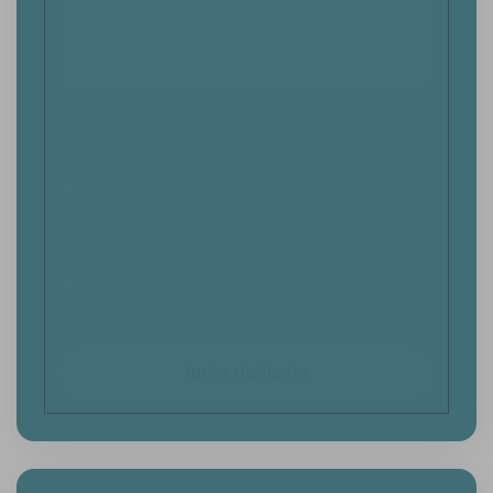
Questo sito è protetto da reCAPTCHA e si applicano la
Privacy
Policy
e i
Termini di Servizio
di Google.
Ho letto l'informativa sulla
Privacy Policy
e acconsento al
trattamento dei dati personali ai sensi degli art. 13-14 del
Reg. (UE) 2016/679 GDPR (General Data Protection
Regulation) e successive modifiche.
Acconsento a ricevere newsletter e comunicazioni
promozionali (opzionale)
Invia richiesta