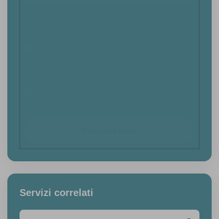
Questo sito è protetto da reCAPTCHA e si applicano la
Privacy
Policy
e i
Termini di Servizio
di Google.
Ho letto l'informativa sulla
Privacy Policy
e acconsento al
trattamento dei dati personali ai sensi degli art. 13-14 del
Reg. (UE) 2016/679 GDPR (General Data Protection
Regulation) e successive modifiche.
Acconsento a ricevere newsletter e comunicazioni
promozionali (opzionale)
Invia richiesta
Servizi correlati