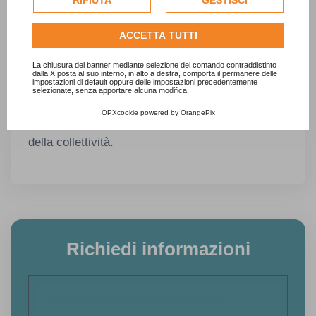
RIFIUTA
GESTISCI
professionalmente presidiato.
per personalizzare gli annunci pubblicitari. Per ulteriori
informazioni su come Google utilizza i dati raccolti,
ACCETTA TUTTI
consulta la
politica sulla privacy di Google
.
In questo modo l’IMU smette di essere solo un
Consulta l'informativa cookie completa.
La chiusura del banner mediante selezione del comando contraddistinto
dalla X posta al suo interno, in alto a destra, comporta il permanere delle
adempimento annuale e diventa un ambito
impostazioni di default oppure delle impostazioni precedentemente
selezionate, senza apportare alcuna modifica.
gestito con continuità, trasparenza e
OPXcookie
powered by
OrangePix
competenza, a beneficio del bilancio comunale e
della collettività.
Richiedi informazioni