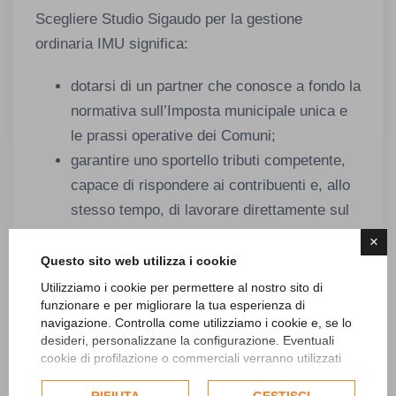
Scegliere Studio Sigaudo per la gestione
ordinaria IMU significa:
dotarsi di un partner che conosce a fondo la
normativa sull’Imposta municipale unica e
le prassi operative dei Comuni;
garantire uno sportello tributi competente,
capace di rispondere ai contribuenti e, allo
stesso tempo, di lavorare direttamente sul
gestionale;
×
migliorare la qualità della banca dati IMU,
Questo sito web utilizza i cookie
riducendo errori, contenziosi e
Utilizziamo i cookie per permettere al nostro sito di
funzionare e per migliorare la tua esperienza di
disallineamenti;
navigazione. Controlla come utilizziamo i cookie e, se lo
rafforzare il rapporto di fiducia tra
desideri, personalizzane la configurazione. Eventuali
Amministrazione e cittadini, grazie a un
cookie di profilazione o commerciali verranno utilizzati
esclusivamente previa acquisizione del consenso
servizio chiaro, accessibile e
dell'utente e, se consentito, potrebbero essere utilizzati