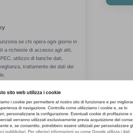
cy
nziona se chi opera ogni giorno in
 richieste di accesso agli atti,
 PEC, utilizzo di banche dati,
eglianza, trattamento dei dati dei
le.
 sulla privacy è una componente
to sito web utilizza i cookie
igaudo:
zziamo i cookie per permettere al nostro sito di funzionare e per migliora
sperienza di navigazione. Controlla come utilizziamo i cookie e, se lo
mministrativi, tecnici, polizia
eri, personalizzane la configurazione. Eventuali cookie di profilazione o
rciali verranno utilizzati esclusivamente previa acquisizione del cons
sabili di servizio, amministratori);
utente e, se consentito, potrebbero essere utilizzati per personalizzare gl
nto UE 2016-679 (GDPR), sul
i pubblicitari. Per ulteriori informazioni su come Google utilizza i dati