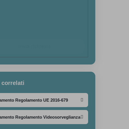
tamento dei dati personali ai sensi degli art. 13-14 del
. (UE) 2016/679 GDPR (General Data Protection
lation) e successive modifiche.
nsento a ricevere newsletter e comunicazioni
ozionali (opzionale)
Invia richiesta
 correlati
amento Regolamento UE 2016-679
mento Regolamento Videosorveglianza