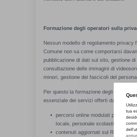
Formazione degli operatori sulla priva
Nessun modello di regolamento privacy fu
Comune non sa come comportarsi davanti a
pubblicazione di dati sul sito, gestione di
consultazione delle immagini di videosorv
minori, gestione dei fascicoli del persona
Per questo la formazione degli operatori
Ques
essenziale dei servizi offerti da Studio S
Utili
tua e
percorsi online modulati per ruolo (a
desid
comme
locale, personale scolastico, respon
dell'
contenuti aggiornati sul Regolame
annunc