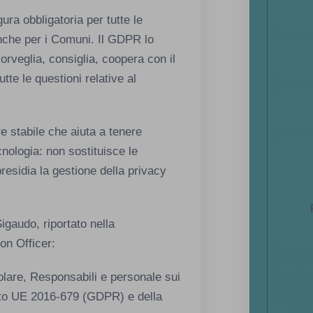
ura obbligatoria per tutte le
 anche per i Comuni. Il GDPR lo
orveglia, consiglia, coopera con il
tte le questioni relative al
re stabile che aiuta a tenere
nologia: non sostituisce le
presidia la gestione della privacy
igaudo, riportato nella
on Officer:
Questo si
olare, Responsabili e personale sui
Policy
e i
ento UE 2016-679 (GDPR) e della
Ho l