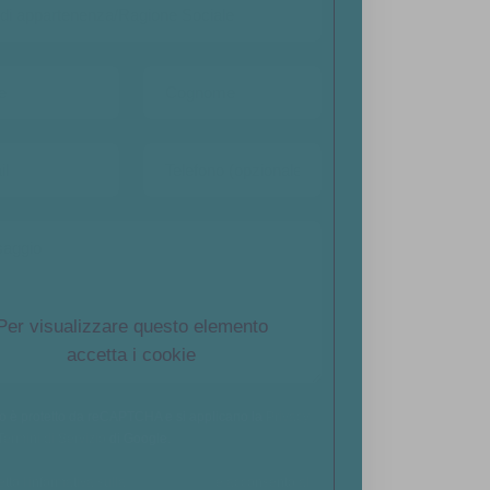
Per visualizzare questo elemento
accetta i cookie
to è protetto da reCAPTCHA e si applicano la
Privacy
Termini di Servizio
di Google.
etto l'informativa sulla
Privacy Policy
e acconsento al