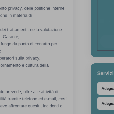
trat
to privacy, delle politiche interne
Reg
Regu
nche in materia di
Acco
prom
dei trattamenti, nella valutazione
il Garante;
e funge da punto di contatto per
;
peratori sulla privacy,
rnamento e cultura della
Servizi
Adegu
o prevede, oltre alle attività di
lità tramite telefono ed e-mail, così
Adegua
e affrontare quesiti, incidenti o