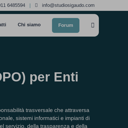
011 6485594
|
info@studiosigaudo.com
tti
Chi siamo
Forum
DPO) per Enti
onsabilità trasversale che attraversa
ionale, sistemi informatici e impianti di
el servizio, della trasparenza e della