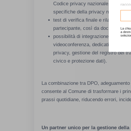
Codice privacy nazionale, sulle indi
raccol
specifiche della privacy negli Enti lo
Consu
test di verifica finale e rilascio di 
partecipante, così da documentare 
La chiu
a destr
selezio
possibilità di integrazione con mome
videoconferenza, dedicati a temi sp
privacy, gestione del registro dei t
civico e protezione dati).
La combinazione tra DPO, adeguamento 
consente al Comune di trasformare i prin
prassi quotidiane, riducendo errori, incid
Un partner unico per la gestione della 