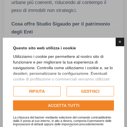
urbane più coerenti, riducendo al contempo il
peso di immobili non strategici.
Cosa offre Studio Sigaudo per il patrimonio
degli Enti
×
Studio Sigaudo ha sviluppato negli anni un set di
Questo sito web utilizza i cookie
servizi specifici per il patrimonio comunale, che
Utilizziamo i cookie per permettere al nostro sito di
combinano competenze contabili, giuridiche e
funzionare e per migliorare la tua esperienza di
navigazione. Controlla come utilizziamo i cookie e, se lo
gestionali. Attraverso progetti dedicati
desideri, personalizzane la configurazione. Eventuali
all’inventario, alla riconciliazione con la
cookie di profilazione o commerciali verranno utilizzati
contabilità economico-patrimoniale e all’analisi
esclusivamente previa acquisizione del consenso
dell'utente e, se consentito, potrebbero essere utilizzati
RIFIUTA
GESTISCI
del portafoglio immobiliare, lo Studio supporta gli
per personalizzare gli annunci pubblicitari. Per ulteriori
Enti nel costruire una base dati solida e
informazioni su come Google utilizza i dati raccolti,
ACCETTA TUTTI
consulta la
politica sulla privacy di Google
.
utilizzabile per le scelte di medio-lungo periodo.
Consulta l'informativa cookie completa.
La chiusura del banner mediante selezione del comando contraddistinto
dalla X posta al suo interno, in alto a destra, comporta il permanere delle
Un partner per governare il patrimonio
impostazioni di default oppure delle impostazioni precedentemente