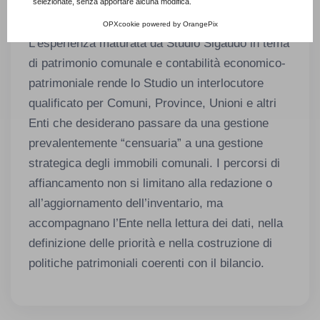
selezionate, senza apportare alcuna modifica.
comunale
OPXcookie
powered by
OrangePix
L’esperienza maturata da Studio Sigaudo in tema
di patrimonio comunale e contabilità economico-
patrimoniale rende lo Studio un interlocutore
qualificato per Comuni, Province, Unioni e altri
Enti che desiderano passare da una gestione
prevalentemente “censuaria” a una gestione
strategica degli immobili comunali. I percorsi di
affiancamento non si limitano alla redazione o
all’aggiornamento dell’inventario, ma
accompagnano l’Ente nella lettura dei dati, nella
definizione delle priorità e nella costruzione di
politiche patrimoniali coerenti con il bilancio.