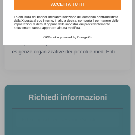
informazioni su come Google utilizza i dati raccolti,
Grazie all’esperienza maturata sul controllo di
ACCETTA TUTTI
consulta la
politica sulla privacy di Google
.
gestione negli Enti locali e alle numerose
Consulta l'informativa cookie completa.
collaborazioni con Comuni di ogni dimensione,
La chiusura del banner mediante selezione del comando contraddistinto
dalla X posta al suo interno, in alto a destra, comporta il permanere delle
impostazioni di default oppure delle impostazioni precedentemente
Studio Sigaudo è in grado di offrire un servizio
selezionate, senza apportare alcuna modifica.
completo per il referto controllo di gestione Enti
OPXcookie
powered by
OrangePix
locali, con una particolare attenzione alle
esigenze organizzative dei piccoli e medi Enti.
Richiedi informazioni