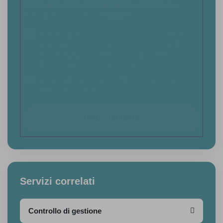
Questo sito è protetto da reCAPTCHA e si applicano la
Privacy
Policy
e i
Termini di Servizio
di Google.
Ho letto l'informativa sulla
Privacy Policy
e acconsento al
trattamento dei dati personali ai sensi degli art. 13-14 del
Reg. (UE) 2016/679 GDPR (General Data Protection
Regulation) e successive modifiche.
Acconsento a ricevere newsletter e comunicazioni
promozionali (opzionale)
Invia richiesta
Servizi correlati
Controllo di gestione