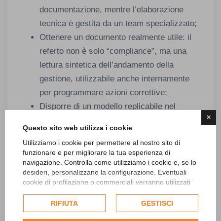
documentazione, mentre l’elaborazione
tecnica è gestita da un team specializzato;
Ottenere un documento realmente utile: il
referto non è solo “compliance”, ma una
lettura sintetica dell’andamento della
gestione, utilizzabile anche internamente
per programmare azioni correttive;
Disporre di un modello replicabile nel
×
tempo: una volta impostato, il format può
Questo sito web utilizza i cookie
essere utilizzato come base per gli anni
Utilizziamo i cookie per permettere al nostro sito di
successivi, rendendo più semplice la
funzionare e per migliorare la tua esperienza di
produzione del referto futuro.
navigazione. Controlla come utilizziamo i cookie e, se lo
desideri, personalizzane la configurazione. Eventuali
cookie di profilazione o commerciali verranno utilizzati
Studio Sigaudo come partner per il tuo
esclusivamente previa acquisizione del consenso
referto
dell'utente e, se consentito, potrebbero essere utilizzati
RIFIUTA
GESTISCI
per personalizzare gli annunci pubblicitari. Per ulteriori