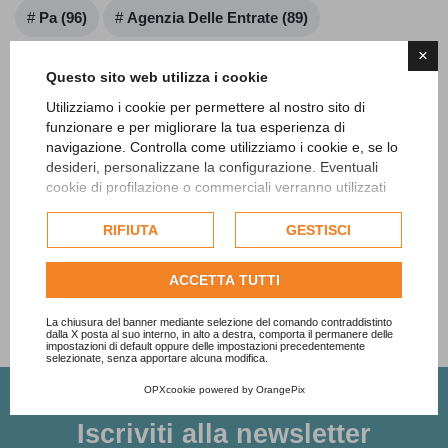
Pa (96)
Agenzia Delle Entrate (89)
×
Pubblica Amministrazione (87)
Questo sito web utilizza i cookie
Utilizziamo i cookie per permettere al nostro sito di
Ufficio Tecnico (84)
Comune (82)
funzionare e per migliorare la tua esperienza di
navigazione. Controlla come utilizziamo i cookie e, se lo
Cassazione (78)
Privacy (66)
desideri, personalizzane la configurazione. Eventuali
cookie di profilazione o commerciali verranno utilizzati
esclusivamente previa acquisizione del consenso
Patto Di Stabilità (65)
Rendiconto (60)
dell'utente e, se consentito, potrebbero essere utilizzati
RIFIUTA
GESTISCI
per personalizzare gli annunci pubblicitari. Per ulteriori
informazioni su come Google utilizza i dati raccolti,
Mostra altri 20 tag
(Rimasti:
577
)
ACCETTA TUTTI
consulta la
politica sulla privacy di Google
.
Consulta l'informativa cookie completa.
La chiusura del banner mediante selezione del comando contraddistinto
dalla X posta al suo interno, in alto a destra, comporta il permanere delle
impostazioni di default oppure delle impostazioni precedentemente
selezionate, senza apportare alcuna modifica.
OPXcookie
powered by
OrangePix
Iscriviti alla newsletter