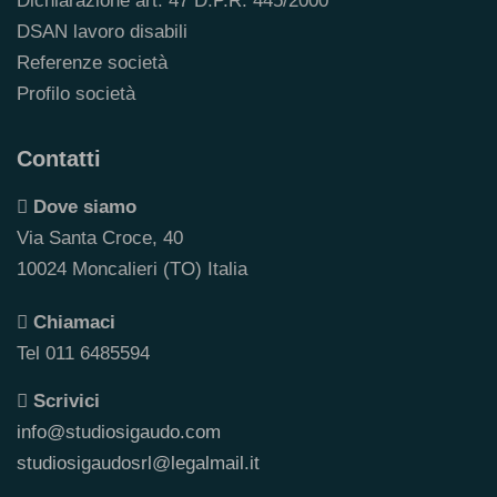
Dichiarazione art. 47 D.P.R. 445/2000
DSAN lavoro disabili
Referenze società
Profilo società
Contatti
Dove siamo
Via Santa Croce, 40
10024 Moncalieri (TO) Italia
Chiamaci
Tel 011 6485594
Scrivici
info@studiosigaudo.com
studiosigaudosrl@legalmail.it