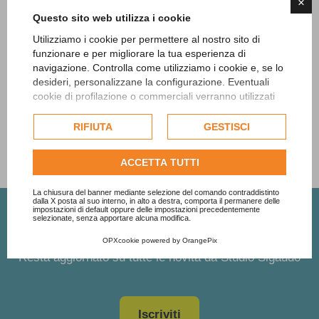
×
Ufficio Tecnico (84)
Comune (82)
Questo sito web utilizza i cookie
Utilizziamo i cookie per permettere al nostro sito di
Cassazione (78)
Privacy (66)
funzionare e per migliorare la tua esperienza di
navigazione. Controlla come utilizziamo i cookie e, se lo
Patto Di Stabilità (65)
Rendiconto (60)
desideri, personalizzane la configurazione. Eventuali
cookie di profilazione o commerciali verranno utilizzati
esclusivamente previa acquisizione del consenso
Mostra altri 20 tag
(Rimasti:
575
)
dell'utente e, se consentito, potrebbero essere utilizzati
RIFIUTA
GESTISCI
per personalizzare gli annunci pubblicitari. Per ulteriori
informazioni su come Google utilizza i dati raccolti,
ACCETTA TUTTI
consulta la
politica sulla privacy di Google
.
Consulta l'informativa cookie completa.
La chiusura del banner mediante selezione del comando contraddistinto
dalla X posta al suo interno, in alto a destra, comporta il permanere delle
impostazioni di default oppure delle impostazioni precedentemente
selezionate, senza apportare alcuna modifica.
Iscriviti alla newsletter
OPXcookie
powered by
OrangePix
Resta aggiornato su tutte le novità da Studio Sigaudo
Iscriviti