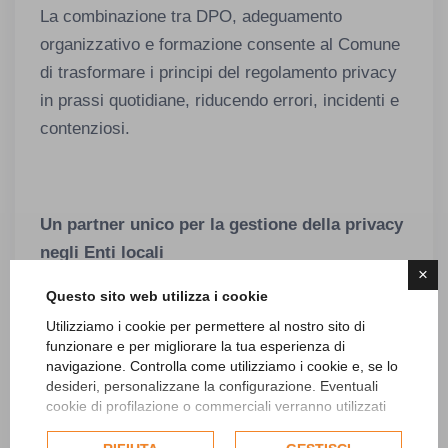
La combinazione tra DPO, adeguamento
organizzativo e formazione consente al Comune
di trasformare i principi del regolamento privacy
in prassi quotidiane, riducendo errori, incidenti e
contenziosi.
Un partner unico per la gestione della privacy
negli Enti locali
×
Questo sito web utilizza i cookie
Scegliere Studio Sigaudo significa avere un
Utilizziamo i cookie per permettere al nostro sito di
interlocutore unico per tutti i principali fronti della
funzionare e per migliorare la tua esperienza di
privacy negli Enti locali:
navigazione. Controlla come utilizziamo i cookie e, se lo
desideri, personalizzane la configurazione. Eventuali
Adeguamento al GDPR e al regolamento
cookie di profilazione o commerciali verranno utilizzati
esclusivamente previa acquisizione del consenso
UE 2016-679, con revisione di processi,
dell'utente e, se consentito, potrebbero essere utilizzati