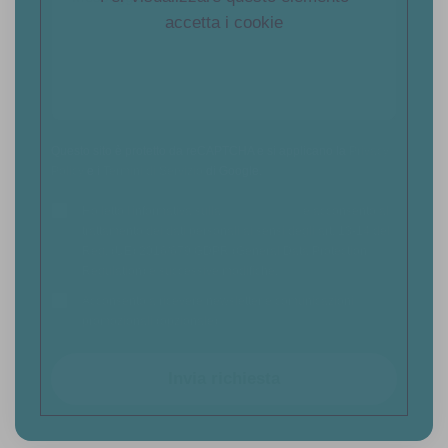
accetta i cookie
Questo sito è protetto da reCAPTCHA e si applicano la
Privacy
Policy
e i
Termini di Servizio
di Google.
Ho letto l'informativa sulla
Privacy Policy
e acconsento al
trattamento dei dati personali ai sensi degli art. 13-14 del
Reg. (UE) 2016/679 GDPR (General Data Protection
Regulation) e successive modifiche.
Acconsento a ricevere newsletter e comunicazioni
promozionali (opzionale)
Invia richiesta