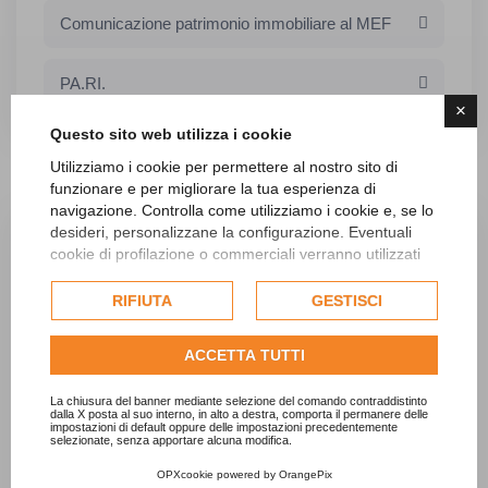
Comunicazione patrimonio immobiliare al MEF
PA.RI.
×
Questo sito web utilizza i cookie
Utilizziamo i cookie per permettere al nostro sito di
funzionare e per migliorare la tua esperienza di
navigazione. Controlla come utilizziamo i cookie e, se lo
desideri, personalizzane la configurazione. Eventuali
cookie di profilazione o commerciali verranno utilizzati
esclusivamente previa acquisizione del consenso
dell'utente e, se consentito, potrebbero essere utilizzati
RIFIUTA
GESTISCI
Digitalizzazione
per personalizzare gli annunci pubblicitari. Per ulteriori
informazioni su come Google utilizza i dati raccolti,
ACCETTA TUTTI
consulta la
politica sulla privacy di Google
.
Scopri di più
Consulta l'informativa cookie completa.
La chiusura del banner mediante selezione del comando contraddistinto
dalla X posta al suo interno, in alto a destra, comporta il permanere delle
impostazioni di default oppure delle impostazioni precedentemente
selezionate, senza apportare alcuna modifica.
Supporto manuale gestione documentale
OPXcookie
powered by
OrangePix