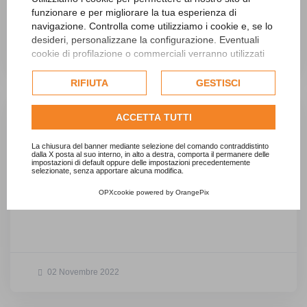
funzionare e per migliorare la tua esperienza di
navigazione. Controlla come utilizziamo i cookie e, se lo
desideri, personalizzane la configurazione. Eventuali
cookie di profilazione o commerciali verranno utilizzati
27 Marzo 2024
esclusivamente previa acquisizione del consenso
dell'utente e, se consentito, potrebbero essere utilizzati
RIFIUTA
GESTISCI
per personalizzare gli annunci pubblicitari. Per ulteriori
informazioni su come Google utilizza i dati raccolti,
ACCETTA TUTTI
consulta la
politica sulla privacy di Google
.
La Carta dei Servizi secondo il
Consulta l'informativa cookie completa.
La chiusura del banner mediante selezione del comando contraddistinto
TQRIF
e il ruolo dell’E.T.C.
dalla X posta al suo interno, in alto a destra, comporta il permanere delle
impostazioni di default oppure delle impostazioni precedentemente
selezionate, senza apportare alcuna modifica.
...
qualità
del servizio di gestione dei
rifiuti
urbani
OPXcookie
powered by
OrangePix
(abbreviato
TQRIF
), con il quale l’Autorità...
02 Novembre 2022