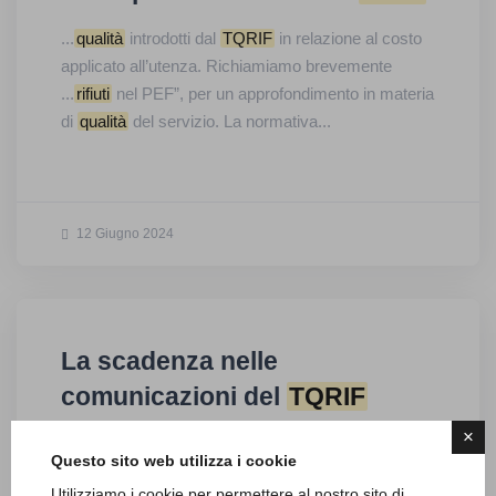
...
qualità
introdotti dal
TQRIF
in relazione al costo
applicato all’utenza. Richiamiamo brevemente
...
rifiuti
nel PEF”, per un approfondimento in materia
di
qualità
del servizio. La normativa...
12 Giugno 2024
La scadenza nelle
comunicazioni del
TQRIF
×
...
qualità
del servizio di gestione dei
rifiuti
urbani
Questo sito web utilizza i cookie
(abbreviato
TQRIF
), con il quale l’ARERA fissa...
Utilizziamo i cookie per permettere al nostro sito di