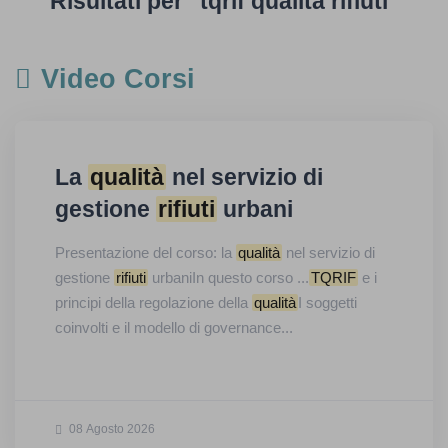
Risultati per "tqrif qualita rifiuti"
Video Corsi
La
qualità
nel servizio di
gestione
rifiuti
urbani
Presentazione del corso: la
qualità
nel servizio di
gestione
rifiuti
urbaniIn questo corso ...
TQRIF
e i
principi della regolazione della
qualità
I soggetti
coinvolti e il modello di governance...
08 Agosto 2026