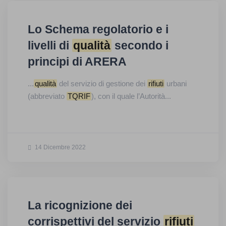
Lo Schema regolatorio e i
livelli di
qualità
secondo i
principi di ARERA
...
qualità
del servizio di gestione dei
rifiuti
urbani
(abbreviato
TQRIF
), con il quale l’Autorità...
14 Dicembre 2022
La ricognizione dei
corrispettivi del servizio
rifiuti