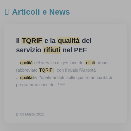
Articoli e News
Il
TQRIF
e la
qualità
del
servizio
rifiuti
nel PEF
...
qualità
del servizio di gestione dei
rifiuti
urbani
(abbreviato
TQRIF
), con il quale l’Autorità
...
qualita
tivi “spalmandoli” sulle quattro annualità di
programmazione del PEF.
09 Marzo 2022