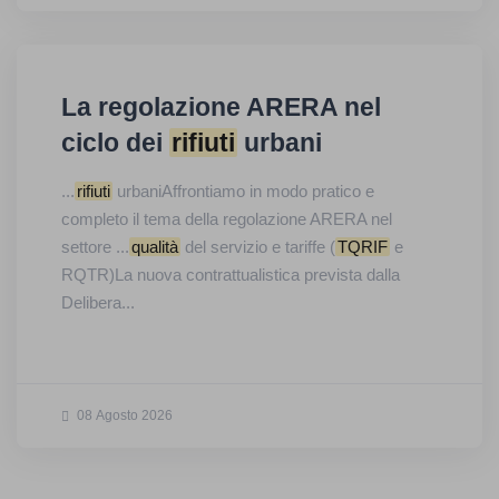
La regolazione ARERA nel
ciclo dei
rifiuti
urbani
...
rifiuti
urbaniAffrontiamo in modo pratico e
completo il tema della regolazione ARERA nel
settore ...
qualità
del servizio e tariffe (
TQRIF
e
RQTR)La nuova contrattualistica prevista dalla
Delibera...
08 Agosto 2026