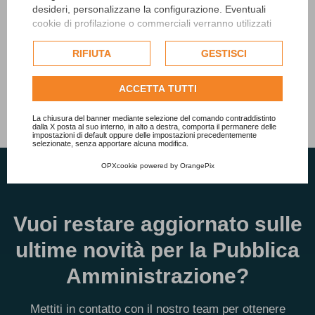
desideri, personalizzane la configurazione. Eventuali
cookie di profilazione o commerciali verranno utilizzati
esclusivamente previa acquisizione del consenso
dell'utente e, se consentito, potrebbero essere utilizzati
RIFIUTA
GESTISCI
per personalizzare gli annunci pubblicitari. Per ulteriori
informazioni su come Google utilizza i dati raccolti,
ACCETTA TUTTI
Tutti gli articoli
consulta la
politica sulla privacy di Google
.
Consulta l'informativa cookie completa.
La chiusura del banner mediante selezione del comando contraddistinto
dalla X posta al suo interno, in alto a destra, comporta il permanere delle
impostazioni di default oppure delle impostazioni precedentemente
selezionate, senza apportare alcuna modifica.
OPXcookie
powered by
OrangePix
Vuoi restare aggiornato sulle
ultime novità per la Pubblica
Amministrazione?
Mettiti in contatto con il nostro team per ottenere