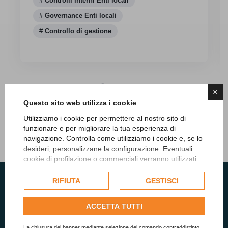
Controlli interni Enti locali
Governance Enti locali
Controllo di gestione
×
Questo sito web utilizza i cookie
Utilizziamo i cookie per permettere al nostro sito di
Tutti gli articoli
funzionare e per migliorare la tua esperienza di
navigazione. Controlla come utilizziamo i cookie e, se lo
desideri, personalizzane la configurazione. Eventuali
cookie di profilazione o commerciali verranno utilizzati
esclusivamente previa acquisizione del consenso
dell'utente e, se consentito, potrebbero essere utilizzati
RIFIUTA
GESTISCI
per personalizzare gli annunci pubblicitari. Per ulteriori
informazioni su come Google utilizza i dati raccolti,
ACCETTA TUTTI
consulta la
politica sulla privacy di Google
.
Vuoi restare aggiornato sulle
Consulta l'informativa cookie completa.
La chiusura del banner mediante selezione del comando contraddistinto