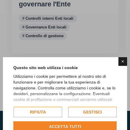
governare l'Ente
Controlli interni Enti locali
Governance Enti locali
Controllo di gestione
×
Questo sito web utilizza i cookie
Utilizziamo i cookie per permettere al nostro sito di
funzionare e per migliorare la tua esperienza di
navigazione. Controlla come utilizziamo i cookie e, se lo
Tutti gli articoli
desideri, personalizzane la configurazione. Eventuali
cookie di profilazione o commerciali verranno utilizzati
esclusivamente previa acquisizione del consenso
dell'utente e, se consentito, potrebbero essere utilizzati
RIFIUTA
GESTISCI
per personalizzare gli annunci pubblicitari. Per ulteriori
informazioni su come Google utilizza i dati raccolti,
ACCETTA TUTTI
consulta la
politica sulla privacy di Google
.