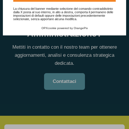
Consulta l'informativa cookie completa.
La chiusura del banner mediante selezione del comando contraddistinto
Vuoi restare aggiornato sulle
dalla X posta al suo interno, in alto a destra, comporta il permanere delle
impostazioni di default oppure delle impostazioni precedentemente
selezionate, senza apportare alcuna modifica.
ultime novità per la Pubblica
OPXcookie
powered by
OrangePix
Amministrazione?
Mettiti in contatto con il nostro team per ottenere
aggiornamenti, analisi e consulenza strategica
dedicata.
Contattaci