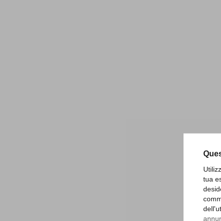
Ques
Utili
tua e
desid
comme
dell'
annunc