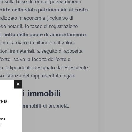
ti sulla base di formali provvedimenti
itte nello stato patrimoniale al costo
alizzato in economia (inclusivo di
se notarili, le tasse di registrazione
al netto delle quote di ammortamento.
re da iscrivere in bilancio è il valore
oni immateriali, a seguito di apposita
’ente, salva la facoltà dell’ente di
rto indipendente designato dal Presidente
 su istanza del rappresentato legale
×
– i beni immobili
re la
o dei
beni immobili
di proprietà,
, ovvero:
enso
i