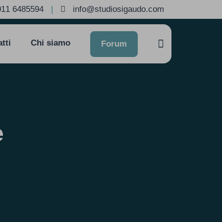
011 6485594
|
info@studiosigaudo.com
tti
Chi siamo
Forum
e