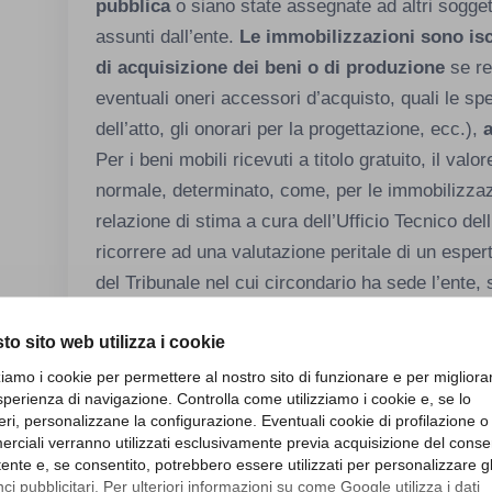
pubblica
o siano state assegnate ad altri sogget
assunti dall’ente.
Le immobilizzazioni sono iscr
di acquisizione dei beni o di produzione
se re
eventuali oneri accessori d’acquisto, quali le spe
dell’atto, gli onorari per la progettazione, ecc.),
Per i beni mobili ricevuti a titolo gratuito, il valo
normale, determinato, come, per le immobilizzazi
relazione di stima a cura dell’Ufficio Tecnico dell
ricorrere ad una valutazione peritale di un espe
del Tribunale nel cui circondario ha sede l’ente,
dell’ente medesimo.
to sito web utilizza i cookie
Immobilizzazioni materiali 
zziamo i cookie per permettere al nostro sito di funzionare e per migliora
In primo luogo, dovrà essere presente un elenc
sperienza di navigazione. Controlla come utilizziamo i cookie e, se lo
eri, personalizzane la configurazione. Eventuali cookie di profilazione o
suddivisi nelle categorie definite dalla normativa
rciali verranno utilizzati esclusivamente previa acquisizione del cons
Beni immobili demaniali ripartiti in:
utente e, se consentito, potrebbero essere utilizzati per personalizzare gl
Terreni;
i pubblicitari. Per ulteriori informazioni su come Google utilizza i dati