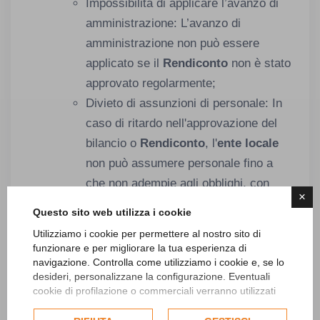
Impossibilità di applicare l’avanzo di
amministrazione: L’avanzo di
amministrazione non può essere
applicato se il
Rendiconto
non è stato
approvato regolarmente;
Divieto di assunzioni di personale: In
caso di ritardo nell'approvazione del
bilancio o
Rendiconto
, l'
ente locale
non può assumere personale fino a
che non adempie agli obblighi, con
×
alcune eccezioni per funzioni
Questo sito web utilizza i cookie
essenziali (protezione civile, polizia
Utilizziamo i cookie per permettere al nostro sito di
locale, ecc.);
funzionare e per migliorare la tua esperienza di
Potere sostitutivo del Governo: Il
navigazione. Controlla come utilizziamo i cookie e, se lo
desideri, personalizzane la configurazione. Eventuali
Governo può intervenire con potere
cookie di profilazione o commerciali verranno utilizzati
sostitutivo se gli enti locali non
esclusivamente previa acquisizione del consenso
dell'utente e, se consentito, potrebbero essere utilizzati