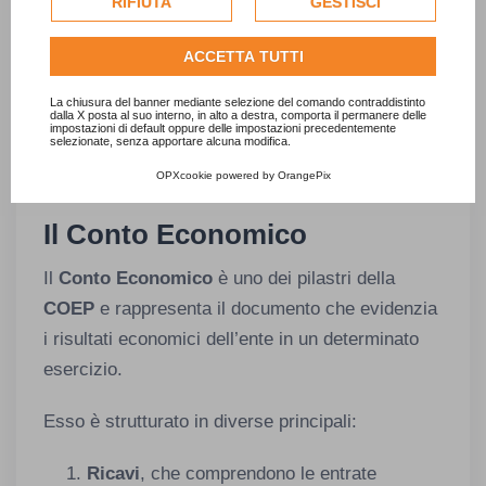
RIFIUTA
GESTISCI
compiono atti obbligatori per legge,
per personalizzare gli annunci pubblicitari. Per ulteriori
come previsto dall’art. 136 del Tuel.
informazioni su come Google utilizza i dati raccolti,
ACCETTA TUTTI
consulta la
politica sulla privacy di Google
.
Per garantire il rispetto delle tempistiche, è
Consulta l'informativa cookie completa.
La chiusura del banner mediante selezione del comando contraddistinto
fondamentale pianificare con attenzione tutte le
dalla X posta al suo interno, in alto a destra, comporta il permanere delle
impostazioni di default oppure delle impostazioni precedentemente
selezionate, senza apportare alcuna modifica.
attività legate alla redazione e approvazione dei
documenti.
OPXcookie
powered by
OrangePix
Il Conto Economico
Il
Conto Economico
è uno dei pilastri della
COEP
e rappresenta il documento che evidenzia
i risultati economici dell’ente in un determinato
esercizio.
Esso è strutturato in diverse principali:
Ricavi
, che comprendono le entrate