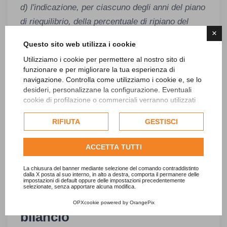
d) l'indicazione, per ciascuno degli anni del piano
di riequilibrio, della percentuale di ripiano del
×
disavanzo di amministrazione da assicurare e
Questo sito web utilizza i cookie
degli importi previsti o da prevedere nei bilanci
Utilizziamo i cookie per permettere al nostro sito di
annuali e pluriennali per il finanziamento dei
funzionare e per migliorare la tua esperienza di
debiti fuori bilancio.
navigazione. Controlla come utilizziamo i cookie e, se lo
desideri, personalizzane la configurazione. Eventuali
cookie di profilazione o commerciali verranno utilizzati
Dall’articolo sopra riportato è evidente che gli
esclusivamente previa acquisizione del consenso
enti locali
debbano sviluppare un piano
dell'utente e, se consentito, potrebbero essere utilizzati
RIFIUTA
GESTISCI
finanziario realistico per gestire i
debiti fuori
per personalizzare gli annunci pubblicitari. Per ulteriori
informazioni su come Google utilizza i dati raccolti,
bilancio
e assicurare una corretta allocazione
ACCETTA TUTTI
consulta la
politica sulla privacy di Google
.
delle risorse finanziarie disponibili nel quadro del
Consulta l'informativa cookie completa.
La chiusura del banner mediante selezione del comando contraddistinto
Piano di Riequilibrio finanziario pluriennale
.
dalla X posta al suo interno, in alto a destra, comporta il permanere delle
impostazioni di default oppure delle impostazioni precedentemente
selezionate, senza apportare alcuna modifica.
Ripiano dei debiti fuori
OPXcookie
powered by
OrangePix
bilancio