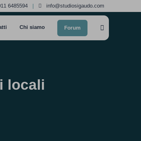
011 6485594
|
info@studiosigaudo.com
tti
Chi siamo
Forum
i locali