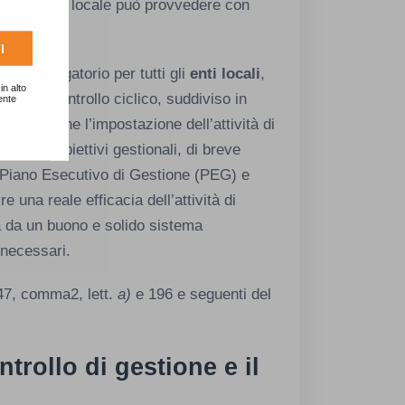
mati, l’ente locale può provvedere con
I
o è obbligatorio per tutti gli
enti locali
,
in alto
. È un controllo ciclico, suddiviso in
ente
essario che l’impostazione dell’attività di
e degli obiettivi gestionali, di breve
 il Piano Esecutivo di Gestione (PEG) e
re una reale efficacia dell’attività di
a da un buono e solido sistema
 necessari.
147, comma2, lett.
a)
e 196 e seguenti del
ntrollo di gestione e il