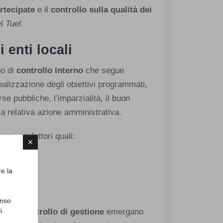
artecipate
e il
controllo sulla qualità dei
el
Tuel
.
i enti locali
po di
controllo interno
che segue
realizzazione degli obiettivi programmati,
se pubbliche, l’imparzialità, il buon
a relativa azione amministrativa.
rminati fattori quali:
×
re la
enso
i
ante il
controllo di gestione
emergano