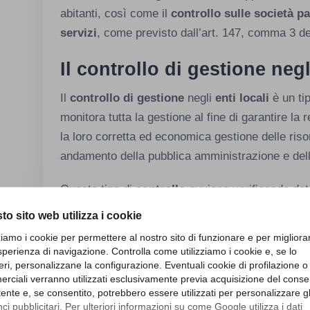
abitanti, così come il
controllo sulle società p
servizi
, come previsto dall’art. 147, comma 3 d
Il controllo di gestione negl
Il
controllo di gestione
negli
enti locali
è un ti
monitora tutta la gestione al fine di garantire la 
la loro corretta ed economica gestione delle risor
andamento della pubblica amministrazione e dell
Questo tipo di
controllo
avviene verificando dete
to sito web utilizza i cookie
L’
efficacia
;
zziamo i cookie per permettere al nostro sito di funzionare e per migliora
L’
efficienza
;
sperienza di navigazione. Controlla come utilizziamo i cookie e, se lo
L’
economicità
.
eri, personalizzane la configurazione. Eventuali cookie di profilazione o
rciali verranno utilizzati esclusivamente previa acquisizione del cons
utente e, se consentito, potrebbero essere utilizzati per personalizzare gl
Nel caso in cui dal monitoraggio effettuato medi
i pubblicitari. Per ulteriori informazioni su come Google utilizza i dati