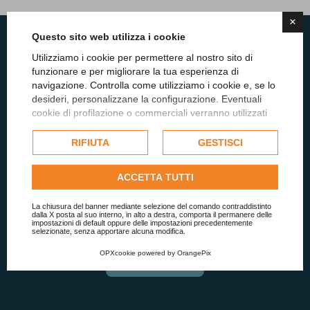
×
Questo sito web utilizza i cookie
Utilizziamo i cookie per permettere al nostro sito di
funzionare e per migliorare la tua esperienza di
Vuoi restare aggiornato sulle
navigazione. Controlla come utilizziamo i cookie e, se lo
desideri, personalizzane la configurazione. Eventuali
ultime novità per la Pubblica
cookie di profilazione o commerciali verranno utilizzati
esclusivamente previa acquisizione del consenso
Amministrazione?
dell'utente e, se consentito, potrebbero essere utilizzati
RIFIUTA
GESTISCI
per personalizzare gli annunci pubblicitari. Per ulteriori
informazioni su come Google utilizza i dati raccolti,
Mettiti in contatto con il nostro team per ottenere
ACCETTA TUTTI
consulta la
politica sulla privacy di Google
.
aggiornamenti, analisi e consulenza strategica
Consulta l'informativa cookie completa.
La chiusura del banner mediante selezione del comando contraddistinto
dedicata.
dalla X posta al suo interno, in alto a destra, comporta il permanere delle
impostazioni di default oppure delle impostazioni precedentemente
selezionate, senza apportare alcuna modifica.
OPXcookie
powered by
OrangePix
Contattaci