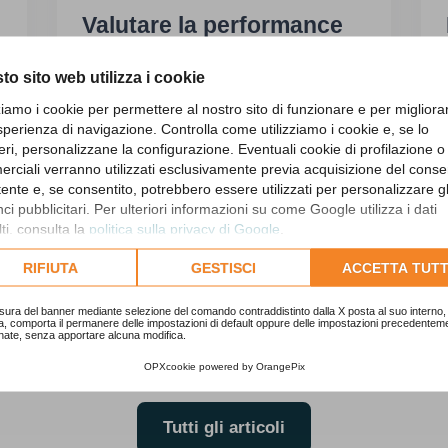
Valutare la performance
nella PA: perché il
to sito web utilizza i cookie
risultato è sempre più
zziamo i cookie per permettere al nostro sito di funzionare e per migliora
organizzativo
sperienza di navigazione. Controlla come utilizziamo i cookie e, se lo
eri, personalizzane la configurazione. Eventuali cookie di profilazione o
rciali verranno utilizzati esclusivamente previa acquisizione del cons
Valutazione della performance nella PA
utente e, se consentito, potrebbero essere utilizzati per personalizzare gl
Performance organizzativa
i pubblicitari. Per ulteriori informazioni su come Google utilizza i dati
ti, consulta la
politica sulla privacy di Google
.
Sistemi premiali e riforma Brunetta
lta l'informativa cookie completa.
RIFIUTA
GESTISCI
ACCETTA TUTT
sura del banner mediante selezione del comando contraddistinto dalla X posta al suo interno, 
a, comporta il permanere delle impostazioni di default oppure delle impostazioni precedentem
nate, senza apportare alcuna modifica.
OPXcookie
powered by
OrangePix
Tutti gli articoli