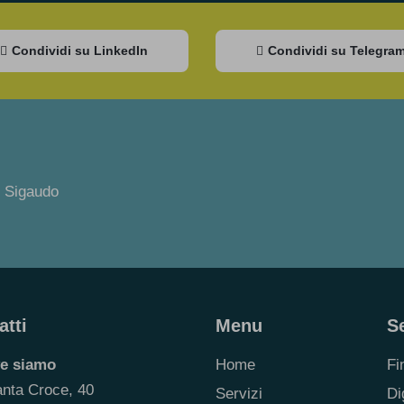
Condividi su LinkedIn
Condividi su Telegra
o Sigaudo
atti
Menu
Se
e siamo
Home
Fi
anta Croce, 40
Servizi
Di