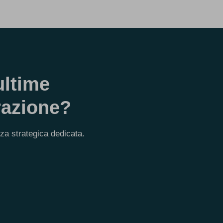
ultime
razione?
nza strategica dedicata.