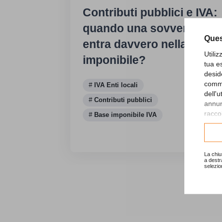
Contributi pubblici e IVA:
quando una sovvenzione
Ques
entra davvero nella base
Utili
imponibile?
tua e
desid
comme
IVA Enti locali
dell'
Contributi pubblici
annunc
raccol
Base imponibile IVA
Consu
La chiu
a destr
selezio