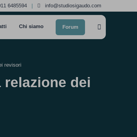
011 6485594
|
info@studiosigaudo.com
tti
Chi siamo
Forum
i revisori
 relazione dei