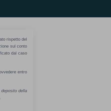
ato rispetto del
zione sul conto
ficato dal caso
rovvedere entro
 deposito della
.