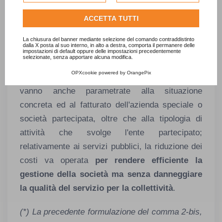
per personalizzare gli annunci pubblicitari. Per ulteriori
informazioni su come Google utilizza i dati raccolti,
ACCETTA TUTTI
Aggiungiamo che, data la natura finalistica della
consulta la
politica sulla privacy di Google
.
norma, questa va completata con tutte le altre
Consulta l'informativa cookie completa.
La chiusura del banner mediante selezione del comando contraddistinto
dalla X posta al suo interno, in alto a destra, comporta il permanere delle
norme del sistema che impongono una sana
impostazioni di default oppure delle impostazioni precedentemente
selezionate, senza apportare alcuna modifica.
gestione agli enti locali dei propri organismi
OPXcookie
powered by
OrangePix
partecipati. Le misure di riduzione dei costi
vanno anche parametrate alla situazione
concreta ed al fatturato dell'azienda speciale o
società partecipata, oltre che alla tipologia di
attività che svolge l'ente partecipato;
relativamente ai servizi pubblici, la riduzione dei
costi va operata
per rendere efficiente la
gestione della società ma senza danneggiare
la qualità del servizio per la collettività
.
(*) La precedente formulazione del comma 2-bis,