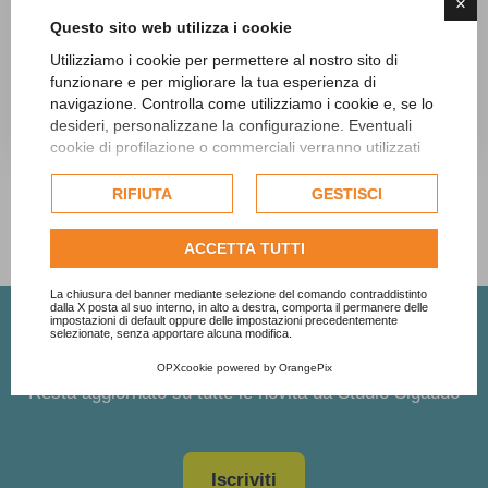
×
ordinario...
Questo sito web utilizza i cookie
Utilizziamo i cookie per permettere al nostro sito di
funzionare e per migliorare la tua esperienza di
navigazione. Controlla come utilizziamo i cookie e, se lo
desideri, personalizzane la configurazione. Eventuali
20 Maggio 2026
cookie di profilazione o commerciali verranno utilizzati
esclusivamente previa acquisizione del consenso
dell'utente e, se consentito, potrebbero essere utilizzati
RIFIUTA
GESTISCI
per personalizzare gli annunci pubblicitari. Per ulteriori
informazioni su come Google utilizza i dati raccolti,
ACCETTA TUTTI
consulta la
politica sulla privacy di Google
.
Consulta l'informativa cookie completa.
La chiusura del banner mediante selezione del comando contraddistinto
dalla X posta al suo interno, in alto a destra, comporta il permanere delle
impostazioni di default oppure delle impostazioni precedentemente
selezionate, senza apportare alcuna modifica.
Iscriviti alla newsletter
OPXcookie
powered by
OrangePix
Resta aggiornato su tutte le novità da Studio Sigaudo
Iscriviti