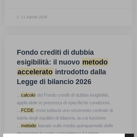
11 Agosto 2026
Fondo crediti di dubbia
esigibilità: il nuovo
metodo
accelerato
introdotto dalla
Legge di bilancio 2026
...
calcolo
del Fondo crediti di dubbia esigibilità,
applicabile in presenza di specifiche condizioni.
...
FCDE
resta tuttavia uno strumento centrale di
tutela degli equilibri di bilancio, la cui funzione
...
metodo
basato sulla media quinquennale delle
riscossioni in conto competenza il criterio