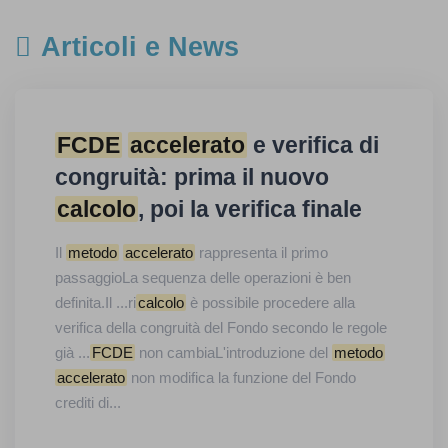
Articoli e News
FCDE
accelerato
e verifica di
congruità: prima il nuovo
calcolo
, poi la verifica finale
Il
metodo
accelerato
rappresenta il primo
passaggioLa sequenza delle operazioni è ben
definita.Il ...ri
calcolo
è possibile procedere alla
verifica della congruità del Fondo secondo le regole
già ...
FCDE
non cambiaL'introduzione del
metodo
accelerato
non modifica la funzione del Fondo
crediti di...