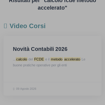
Risultati per "calcolo fcde metodo
accelerato"
Video Corsi
Novità Contabili 2026
...
calcolo
del
FCDE
e il
metodo
accelerato
Le
buone pratiche operative per gli enti
09 Agosto 2026