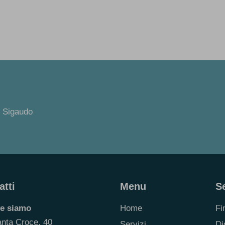
o Sigaudo
atti
Menu
Se
e siamo
Home
Fi
anta Croce, 40
Servizi
Di