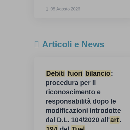
08 Agosto 2026
Articoli e News
Debiti
fuori
bilancio
:
procedura per il
riconoscimento e
responsabilità dopo le
modificazioni introdotte
dal D.L. 104/2020 all'
art
.
194
del
Tuel