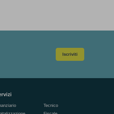
Iscriviti
rvizi
nanziario
Tecnico
gitalizzazione
Fiscale