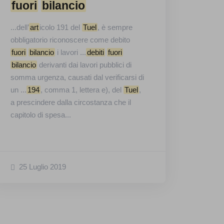
fuori
bilancio
...dell’
art
icolo 191 del
Tuel
, è sempre
obbligatorio riconoscere come debito
fuori
bilancio
i lavori ...
debiti
fuori
bilancio
derivanti dai lavori pubblici di
somma urgenza, causati dal verificarsi di
un ...
194
, comma 1, lettera e), del
Tuel
,
a prescindere dalla circostanza che il
capitolo di spesa...
25 Luglio 2019