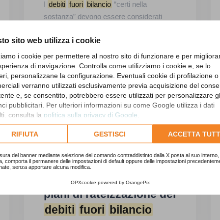
I
debiti
fuori
bilancio
“certi nella
sostanza” devono essere considerati
nella determinazione del ...dell’
art
icolo
to sito web utilizza i cookie
194
del
TUEL
. Forma e sostanza nella
gestione dei
debiti
fuori
bilancio
Il...
zziamo i cookie per permettere al nostro sito di funzionare e per migliora
sperienza di navigazione. Controlla come utilizziamo i cookie e, se lo
eri, personalizzane la configurazione. Eventuali cookie di profilazione o
rciali verranno utilizzati esclusivamente previa acquisizione del cons
utente e, se consentito, potrebbero essere utilizzati per personalizzare gl
i pubblicitari. Per ulteriori informazioni su come Google utilizza i dati
ti, consulta la
politica sulla privacy di Google
.
22 Aprile 2026
lta l'informativa cookie completa.
RIFIUTA
GESTISCI
ACCETTA TUTT
sura del banner mediante selezione del comando contraddistinto dalla X posta al suo interno, 
a, comporta il permanere delle impostazioni di default oppure delle impostazioni precedentem
nate, senza apportare alcuna modifica.
Oltre il triennio per i
OPXcookie
powered by
OrangePix
piani di rateizzazione dei
debiti
fuori
bilancio