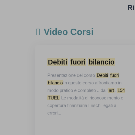
Ri
Video Corsi
Debiti
fuori
bilancio
Presentazione del corso
Debiti
fuori
bilancio
In questo corso affrontiamo in
modo pratico e completo ...dall’
art
.
194
TUEL
Le modalità di riconoscimento e
copertura finanziaria I rischi legati a
errori...