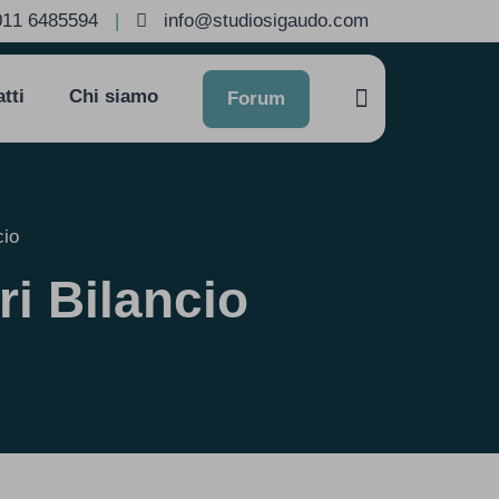
011 6485594
|
info@studiosigaudo.com
tti
Chi siamo
Forum
cio
ri Bilancio