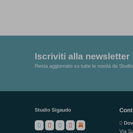
Iscriviti alla newsletter
Resta aggiornato su tutte le novità da Studi
Cont
Studio Sigaudo
Dov
Via S