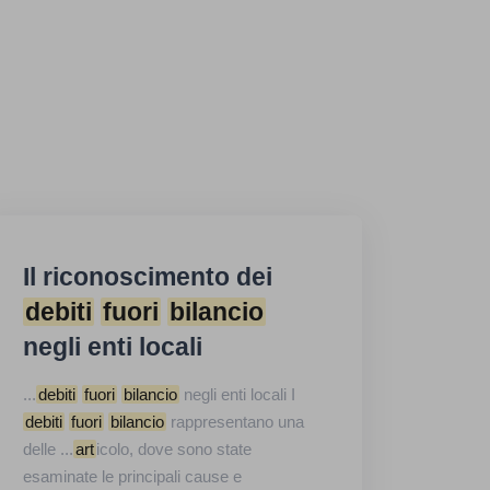
Il riconoscimento dei
debiti
fuori
bilancio
negli enti locali
...
debiti
fuori
bilancio
negli enti locali I
debiti
fuori
bilancio
rappresentano una
delle ...
art
icolo, dove sono state
esaminate le principali cause e