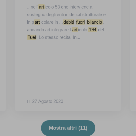
...nell'
art
icolo 53 che interviene a
sostegno degli enti in deficit strutturale e
in p
art
icolare in ...
debiti
fuori
bilancio
,
andando ad integrare l'
art
icolo
194
del
Tuel
. Lo stesso recita: In...
27 Agosto 2020
Mostra altri (
11
)