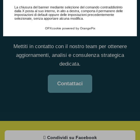
Vuoi restare aggiornato sulle
Consulta l'informativa cookie completa.
La chiusura del banner mediante selezione del comando contraddistinto
dalla X posta al suo interno, in alto a destra, comporta il permanere delle
impostazioni di default oppure delle impostazioni precedentemente
ultime novità per la Pubblica
selezionate, senza apportare alcuna modifica.
OPXcookie
powered by
OrangePix
Amministrazione?
Mettiti in contatto con il nostro team per ottenere
aggiornamenti, analisi e consulenza strategica
dedicata.
Contattaci
Condividi su Facebook