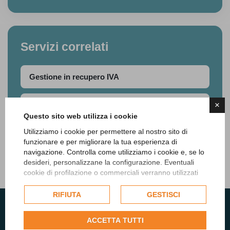
Servizi correlati
Gestione in recupero IVA
×
Gestione ordinaria IVA
Questo sito web utilizza i cookie
Utilizziamo i cookie per permettere al nostro sito di
Trasmissione dichiarazione IVA
funzionare e per migliorare la tua esperienza di
navigazione. Controlla come utilizziamo i cookie e, se lo
desideri, personalizzane la configurazione. Eventuali
cookie di profilazione o commerciali verranno utilizzati
esclusivamente previa acquisizione del consenso
dell'utente e, se consentito, potrebbero essere utilizzati
RIFIUTA
GESTISCI
per personalizzare gli annunci pubblicitari. Per ulteriori
informazioni su come Google utilizza i dati raccolti,
ACCETTA TUTTI
consulta la
politica sulla privacy di Google
.