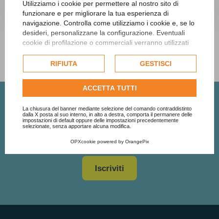
Utilizziamo i cookie per permettere al nostro sito di
10 Marzo 2025
funzionare e per migliorare la tua esperienza di
navigazione. Controlla come utilizziamo i cookie e, se lo
desideri, personalizzane la configurazione. Eventuali
cookie di profilazione o commerciali verranno utilizzati
esclusivamente previa acquisizione del consenso
dell'utente e, se consentito, potrebbero essere utilizzati
RIFIUTA
GESTISCI
per personalizzare gli annunci pubblicitari. Per ulteriori
informazioni su come Google utilizza i dati raccolti,
ACCETTA TUTTI
consulta la
politica sulla privacy di Google
.
Consulta l'informativa cookie completa.
La chiusura del banner mediante selezione del comando contraddistinto
Iscriviti alla newsletter
dalla X posta al suo interno, in alto a destra, comporta il permanere delle
impostazioni di default oppure delle impostazioni precedentemente
selezionate, senza apportare alcuna modifica.
Resta aggiornato su tutte le novità da Studio Sigaudo
OPXcookie
powered by
OrangePix
Iscriviti