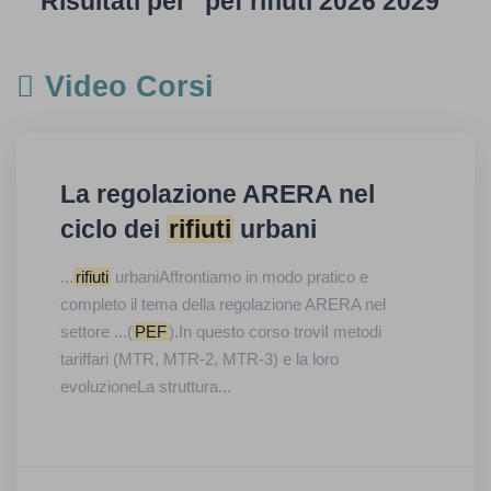
Risultati per "pef rifiuti 2026 2029"
Video Corsi
La regolazione ARERA nel
ciclo dei
rifiuti
urbani
...
rifiuti
urbaniAffrontiamo in modo pratico e
completo il tema della regolazione ARERA nel
settore ...(
PEF
).In questo corso troviI metodi
tariffari (MTR, MTR-2, MTR-3) e la loro
evoluzioneLa struttura...