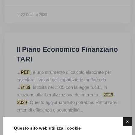
22 Ottobre 2025
Il Piano Economico Finanziario
TARI
...
PEF
) è uno strumento di calcolo elaborato per
calcolare il valore dell’imputazione tariffaria da
...
rifiuti
. Istituita nel 1995 con la legge n.481, in
relazione alla liberalizzazione del mercato ...
2026
-
2029
. Questo aggiornamento potrebbe: Rafforzare i
criteri di efficienza e sostenibilità...
×
Questo sito web utilizza i cookie