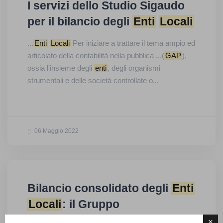
I servizi dello Studio Sigaudo
per il bilancio degli
Enti
Locali
...
Enti
Locali
Per iniziare a trattare il tema ampio ed
articolato della contabilità nella pubblica ...(
GAP
),
ossia l'insieme degli
enti
, degli organismi
strumentali e delle società controllate o...
06 Maggio 2022
Bilancio consolidato degli
Enti
Locali
: il Gruppo
Amministrazione Pubblica
×