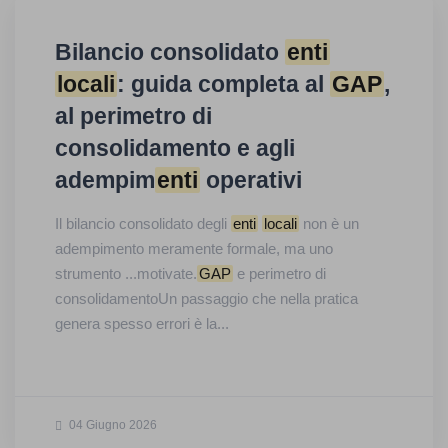
Bilancio consolidato
enti
locali
: guida completa al
GAP
,
al perimetro di
consolidamento e agli
adempim
enti
operativi
Il bilancio consolidato degli
enti
locali
non è un
adempimento meramente formale, ma uno
strumento ...motivate.
GAP
e perimetro di
consolidamentoUn passaggio che nella pratica
genera spesso errori è la...
04 Giugno 2026