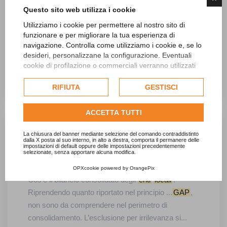
Questo sito web utilizza i cookie
...
Enti
Locali
Riprendendo quanto riportato
Utilizziamo i cookie per permettere al nostro sito di
nel principio contabile 4/4 Arconet leggiamo che:...
funzionare e per migliorare la tua esperienza di
navigazione. Controlla come utilizziamo i cookie e, se lo
desideri, personalizzane la configurazione. Eventuali
cookie di profilazione o commerciali verranno utilizzati
esclusivamente previa acquisizione del consenso
22 Giugno 2022
dell'utente e, se consentito, potrebbero essere utilizzati
RIFIUTA
GESTISCI
per personalizzare gli annunci pubblicitari. Per ulteriori
informazioni su come Google utilizza i dati raccolti,
ACCETTA TUTTI
consulta la
politica sulla privacy di Google
.
Consulta l'informativa cookie completa.
La chiusura del banner mediante selezione del comando contraddistinto
Bilancio consolidato
Enti
dalla X posta al suo interno, in alto a destra, comporta il permanere delle
impostazioni di default oppure delle impostazioni precedentemente
selezionate, senza apportare alcuna modifica.
Locali
2020
OPXcookie
powered by
OrangePix
Cos’è il bilancio consolidato degli
enti
locali
?
Riprendendo quanto riportato nel principio ...
GAP
,
non sono da comprendere nel perimetro di
consolidamento. L’esclusione per irrilevanza si...