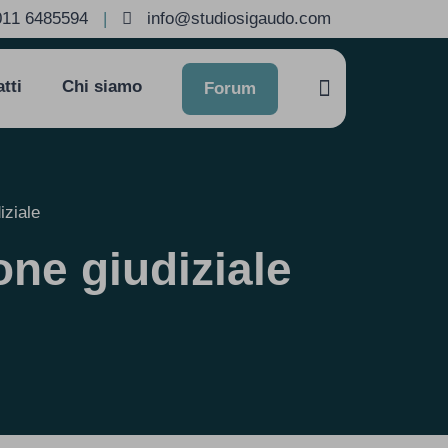
011 6485594
|
info@studiosigaudo.com
tti
Chi siamo
Forum
iziale
ne giudiziale