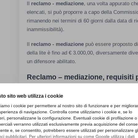
Il
reclamo - mediazione
, una volta appurato che 
elencati, si può proporre a capo della Commissi
rimanendo nei termini di 60 giorni dalla data di r
inammissibilità).
Il
reclamo - mediazione
può essere proposto dir
della lite è fino ad € 3.000,00, diversamente dive
un difensore abilitato.
Reclamo – mediazione, requisiti p
I requisiti per la notifica del
reclamo - mediazi
to sito web utilizza i cookie
rispetto del termine massimo di 60 giorni dalla dat
zziamo i cookie per permettere al nostro sito di funzionare e per migliora
contribuente intende impugnare. In caso di pres
sperienza di navigazione. Controlla come utilizziamo i cookie e, se lo
adesione, il termine per la proposizione dell’e
eri, personalizzane la configurazione. Eventuali cookie di profilazione o
un periodo di 90 giorni dalla data di presentazion
rciali verranno utilizzati esclusivamente previa acquisizione del cons
utente e, se consentito, potrebbero essere utilizzati per personalizzare gl
di accertamento con adesione.
i pubblicitari. Per ulteriori informazioni su come Google utilizza i dati