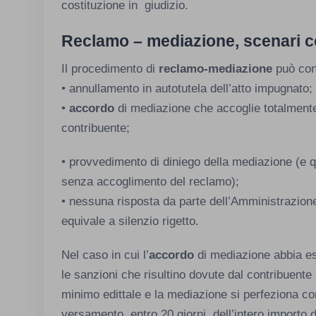
costituzione in giudizio.
Reclamo – mediazione, scenari c
Il procedimento di
reclamo-mediazione
può con
• annullamento in autotutela dell’atto impugnato;
•
accordo
di mediazione che accoglie totalmente
contribuente;
• provvedimento di diniego della mediazione (e 
senza accoglimento del reclamo);
• nessuna risposta da parte dell’Amministrazione 
equivale a silenzio rigetto.
Nel caso in cui l’
accordo
di mediazione abbia esi
le sanzioni che risultino dovute dal contribuent
minimo edittale e la mediazione si perfeziona con
versamento, entro 20 giorni, dell’intero importo d