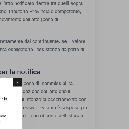
l’atto notificato rientra tra quelli sopra
one Tributaria Provinciale competente,
icevimento dell’atto (pena di
ettamente dal contribuente, se il valore
nta obbligatoria l’assistenza da parte di
er la notifica
×
one
sono, a pena di inammissibilità, il
a di notificazione dell'atto che il
re la
entazione di istanza di accertamento con
ventuale successivo reclamo è sospeso per
e da parte del contribuente dell’istanza
enso
i