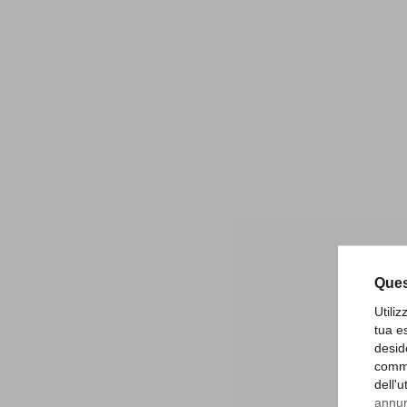
Ques
Utili
tua e
desid
comme
dell'
annunc