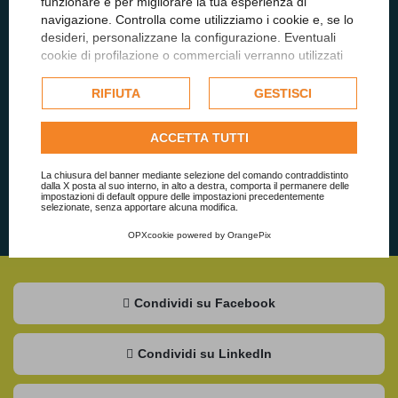
Amministrazione?
funzionare e per migliorare la tua esperienza di
navigazione. Controlla come utilizziamo i cookie e, se lo
desideri, personalizzane la configurazione. Eventuali
Mettiti in contatto con il nostro team per ottenere
cookie di profilazione o commerciali verranno utilizzati
aggiornamenti, analisi e consulenza strategica
esclusivamente previa acquisizione del consenso
dell'utente e, se consentito, potrebbero essere utilizzati
dedicata.
RIFIUTA
GESTISCI
per personalizzare gli annunci pubblicitari. Per ulteriori
informazioni su come Google utilizza i dati raccolti,
ACCETTA TUTTI
consulta la
politica sulla privacy di Google
.
Contattaci
Consulta l'informativa cookie completa.
La chiusura del banner mediante selezione del comando contraddistinto
dalla X posta al suo interno, in alto a destra, comporta il permanere delle
impostazioni di default oppure delle impostazioni precedentemente
selezionate, senza apportare alcuna modifica.
OPXcookie
powered by
OrangePix
Condividi su Facebook
Condividi su LinkedIn